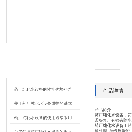
KY开元·(中国)集团相
RELATED ARTICLES
关的文章
药厂纯化水设备的性能优势科普
产品详情
关于药厂纯化水设备维护的基本指导建议如下
产品简介
药厂纯化水设备
，符
药厂纯化水设备的使用通常采用多种技术相结合的方式
设备寿。有效去除水
药厂纯化水设备
工艺
预处理+单级反渗透
为了保证药厂纯化水设备的出水水质以及使用寿命,要维护的事项有哪些？