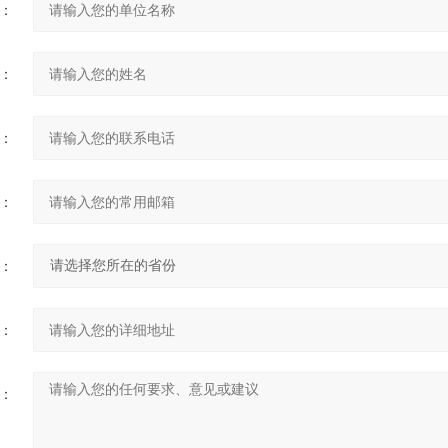
：
：
：
：
：
：
：