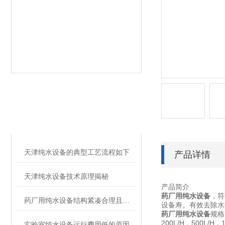
KY开元·(中国)集团相
RELATED ARTICLES
关的文章
天津纯水设备的典型工艺流程如下
产品详情
天津纯水设备技术原理揭秘
产品简介
药厂用
纯水设备
，符
药厂用纯水设备结构紧凑合理且运行安全
设备寿。有效去除水
药厂用
纯水设备
规格
200L/H，500L/
实验室纯水设备运行费用低的原因