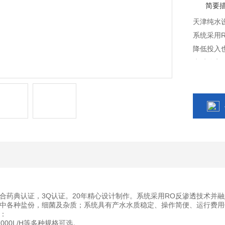
简要
天津纯水
系统采用R
降低投入
水质稳定
合药典认证，3Q认证。20年精心设计制作。系统采用RO反渗透技术并融
中各种盐份，细菌及杂质；系统具有产水水质稳定、操作简便、运行费用
：
H，1000L/H等多种规格可选。