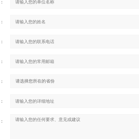
：
：
：
：
：
：
：