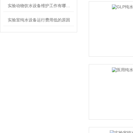
实验动物饮水设备维护工作有哪些？
实验室纯水设备运行费用低的原因